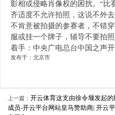
影相或侵略肖像权的困扰。“比
齐适度不允许拍照，这说不外去
不肯意被拍摄的参赛者，不错穿
服或挂一个牌子，辅导不要拍照
着手：中央广电总台中国之声开y
发布于：北京市
开云体育这支由徐令堰发起的
上一篇：
成员-开云平台网站皇马赞助商| 开云平