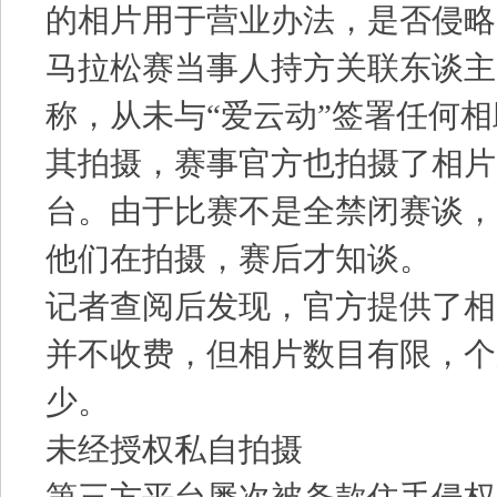
的相片用于营业办法，是否侵略
马拉松赛当事人持方关联东谈主
称，从未与“爱云动”签署任何
其拍摄，赛事官方也拍摄了相片
台。由于比赛不是全禁闭赛谈，
他们在拍摄，赛后才知谈。
记者查阅后发现，官方提供了相
并不收费，但相片数目有限，个
少。
未经授权私自拍摄