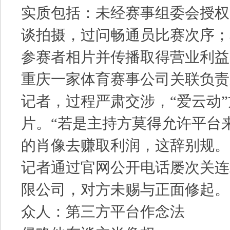
实质包括：未经赛事组委会授权
谈拍摄，过问畅通员比赛次序；
参赛者相片并传播取得营业利益
重庆一家体育赛事公司关联负责
记者，过程严肃交涉，“爱云动
片。“若是主持方莫得允许平台
的肖像去赚取利润，这辞别规。
记者通过官网公开电话屡次关连
限公司，对方未赐与正面修起。
众人：第三方平台作念法