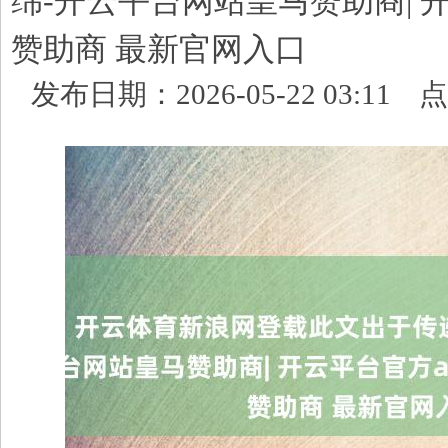
绵-开云平台网站皇马赞助商| 
赞助商 最新官网入口
发布日期：2026-05-22 03:11