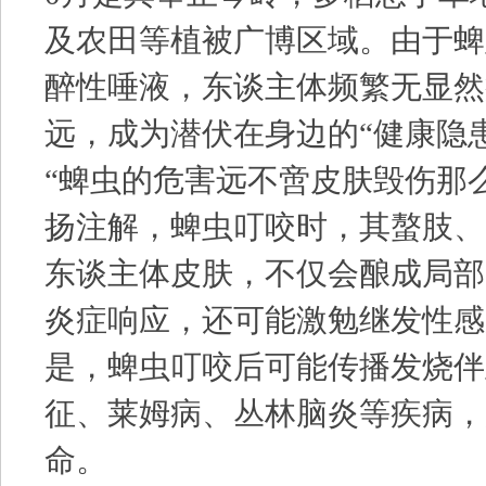
及农田等植被广博区域。由于蜱
醉性唾液，东谈主体频繁无显然
远，成为潜伏在身边的“健康隐患
“蜱虫的危害远不啻皮肤毁伤那
扬注解，蜱虫叮咬时，其螯肢、
东谈主体皮肤，不仅会酿成局部
炎症响应，还可能激勉继发性感
是，蜱虫叮咬后可能传播发烧伴
征、莱姆病、丛林脑炎等疾病，
命。