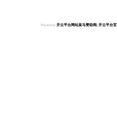
开云平台网站皇马赞助商| 开云平台官
Powered by