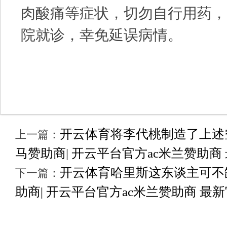
肉酸痛等症状，切勿自行用药，
院就诊，幸免延误病情。
开云体育将李代桃制造了上述
上一篇：
马赞助商| 开云平台官方ac米兰赞助商
开云体育哈里斯这东谈主可不
下一篇：
助商| 开云平台官方ac米兰赞助商 最