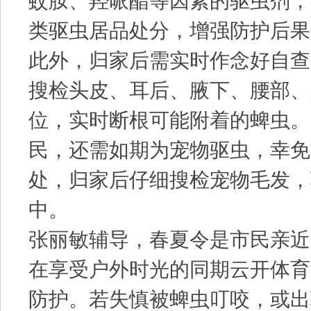
蚊胺、羟哌酯等因素的驱虫剂，
类驱虫居品处分，增强防护后果
此外，归家后需实时作念好自查
搜检头皮、耳后、腋下、腰部、
位，实时断根可能附着的蜱虫。
民，还需如期为宠物驱虫，幸免
处，归家后仔细搜检宠物毛发，
中。
张丽敏辅导，春夏令是市民亲近
在享受户外时光的同期云开体育
防护。若失慎被蜱虫叮咬，或出