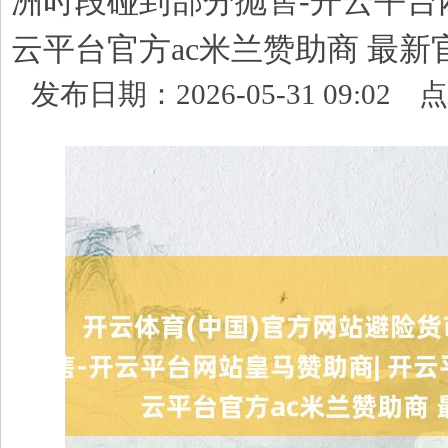
洲时段碰到部分抛售-开云平台网
云平台官方ac米兰赞助商 最新
发布日期：2026-05-31 09:02