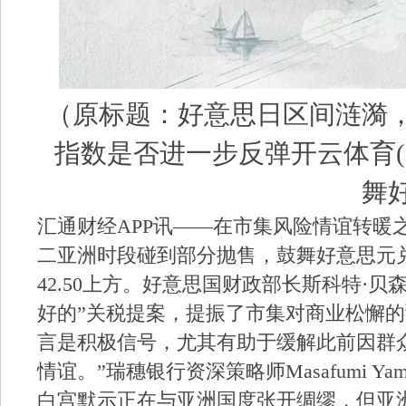
（原标题：好意思日区间涟漪
指数是否进一步反弹开云体育(
舞
汇通财经APP讯——在市集风险情谊转暖
二亚洲时段碰到部分抛售，鼓舞好意思元兑日
42.50上方。好意思国财政部长斯科特·贝
好的”关税提案，提振了市集对商业松懈的
言是积极信号，尤其有助于缓解此前因群
情谊。”瑞穗银行资深策略师Masafumi Ya
白宫默示正在与亚洲国度张开绸缪，但亚