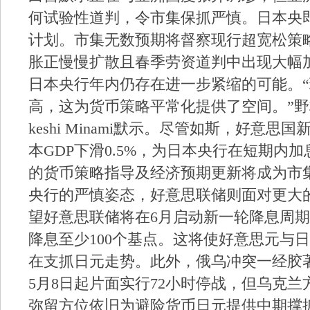
何试验性道判，令市集保抓严慎。日本央
计划。市集无数预期将督察现行超宽松策
胀正慢慢扩散且春季劳资道判中出现大幅
日本央行年内仍存在进一步紧缩的可能。
高，这为货币策略平常化提供了空间。”野
keshi Minami默示。尽管如斯，好意
本GDP下滑0.5%，为日本央行在短期内
的货币策略指导及经济预期更新将成为市
央行的严慎姿态，好意思联储则面对更大
望好意思联储将在6月启动新一轮降息周期，
降息至少100个基点。这将使好意思元与
在支抓日元走势。此外，俄乌冲突一经胶
5月8日起片面实行72小时停战，但乌克
弥留方位依旧为避险货币日元提供中期撑