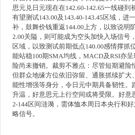
思元兑日元现在在142.60-142.65一线
有望测试143.00及143.40-143.45区
补，鼓舞价钱重返144.00上方，以致说明
2.00关隘，则可能成为空头加快入场信号，见识
区域，以致测试前期低点140.00感情撑
能站稳100期SMA均线，MACD及RSI
险尚未撤销。裁剪不雅点：尽管短期避险
但群众地缘方位依旧弥留、通胀抓续扩大
能性增强等身分，令日元中期具备韧性。
升温，好意思元上行空间或将受限。好意思
2-144区间涟漪，需体恤本周日本央行和
略信号。