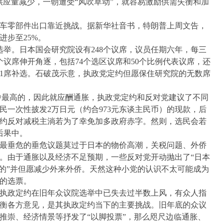
供应量减少，一朝遭受“风吹草动”，就容易激励供需失衡和加
零部件出口靠近挑战。据新华社音书，特朗普上周文告，
进步至25%。
举。日本国会研究院设有248个议席，议员任期六年，每三
个议席伸开角逐，包括74个选区议席和50个比例代表议席，还
1席补选。石破茂示意，执政党定约但愿保住研究院的无数席
最高的，因此就应酬通胀，执政党定约和反对党建议了不同
民一次性披发2万日元（约合973元东谈主民币）的现款，后
约反对减税主淌若为了幸免加多政府赤字。然则，选民会若
后果中。
垂危的垂危议题莫过于日本的物价高潮，关税问题、外侨
。由于通胀以及经济不足预期，一些反对党开动抛出了“日本
目的”并但愿减少外来外侨。天然这种小党的认识不太可能成为
的选票。
政定约在旧年众议院选举中已失去过半数上风，有众人指
衡各方意见，是其执政定约当下的主要挑战。旧年底的众议
推崇、经济情景等抒发了“以脚投票”，那么咫尺边临通胀、