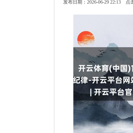
发布日期：2026-06-29 22:13 