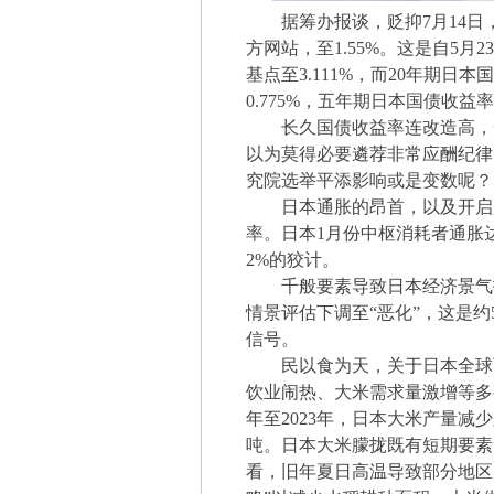
据筹办报谈，贬抑7月14日，
方网站，至1.55%。这是自5月
基点至3.111%，而20年期日
0.775%，五年期日本国债收益率
长久国债收益率连改造高，知
以为莫得必要遴荐非常应酬纪律
究院选举平添影响或是变数呢？
日本通胀的昂首，以及开启加
率。日本1月份中枢消耗者通胀达
2%的狡计。
千般要素导致日本经济景气指
情景评估下调至“恶化”，这是
信号。
民以食为天，关于日本全球而
饮业闹热、大米需求量激增等多
年至2023年，日本大米产量减少
吨。日本大米朦拢既有短期要素
看，旧年夏日高温导致部分地区