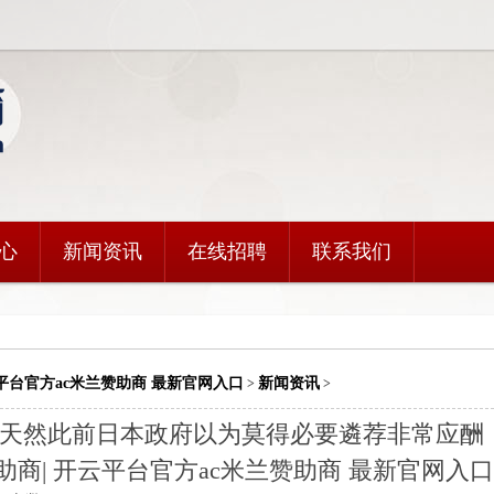
心
新闻资讯
在线招聘
联系我们
平台官方ac米兰赞助商 最新官网入口
新闻资讯
>
>
站天然此前日本政府以为莫得必要遴荐非常应酬
商| 开云平台官方ac米兰赞助商 最新官网入口