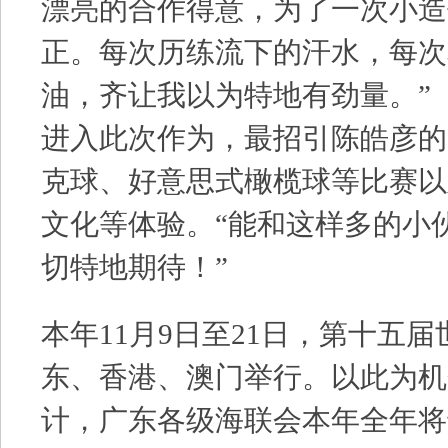
漂亮的合作得意，为了一次小造
正。每次历练流下的汗水，每次
油，齐让我以为特地有劲量。”
进入此次作为，最招引陈皓彦的
克球、好意思式橄榄球等比赛以
文化等体验。“能和这样多的小
切特地期待！”
本年11月9日至21日，第十五
东、香港、澳门举行。以此为机
计，广东各级海联会本年全年将