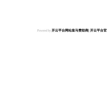
开云平台网站皇马赞助商| 开云平台官
Powered by