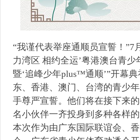
“我谨代表举座通顺员宣誓！”7月
力湾区 相约全运’粤港澳台青
暨‘追峰少年plus™通顺’”开
东、香港、澳门、台湾的青少年
手尊严宣誓。他们将在接下来的4
名小伙伴一齐投身到多种各样的
本次作为由广东国际联谊会、香