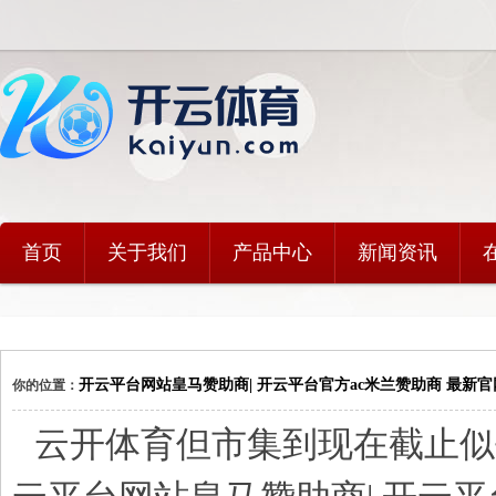
首页
关于我们
产品中心
新闻资讯
开云平台网站皇马赞助商| 开云平台官方ac米兰赞助商 最新
你的位置：
云开体育但市集到现在截止似