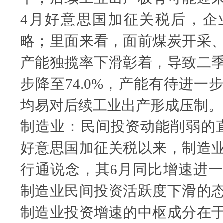
4月好意思国加征关税后，企
略；里面来看，面前煤炭开采
产能独揽率下滑彰着，导致二
步降至74.0%，产能有待进一
均易对后续工业出产形成压制。
制造业：民间投资动能削弱的
好意思国加征关税以来，制造
行通说念，其6月同比增速进一步
制造业民间投资活跃度下滑的
制造业投资增速的中枢成分在