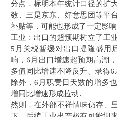
分点，标明本年统计口径的扩
数。三是京东、好意思团等平
补贴等，可能也形成了一定影响
工业：出口的超预期树立了工
5月关税暂缓对出口提隆盛用
响，6月出口增速超预期高潮
多值同比增速不降反升、录得6.
除外，6月职责日天数的增多
增同比增速形成拉动。
然则，在外部不祥情味仍存、里
下，后续工业出产极有可能迎