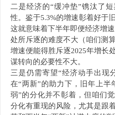
二是经济的“缓冲垫”镌汰了
性。鉴于5.3%的增速彰着好于旧
这就意味着下半年即便经济增速
处所斥逐的难度不大（咱们测算下
增速便能得胜斥逐2025年增长
谋转向的必要性不大。
三是仍需寄望“经济动手出现
在“两新”的助力下，旧年上半
弱”的分化并不彰着，但咱们
分化有重现的风险，尤其是跟