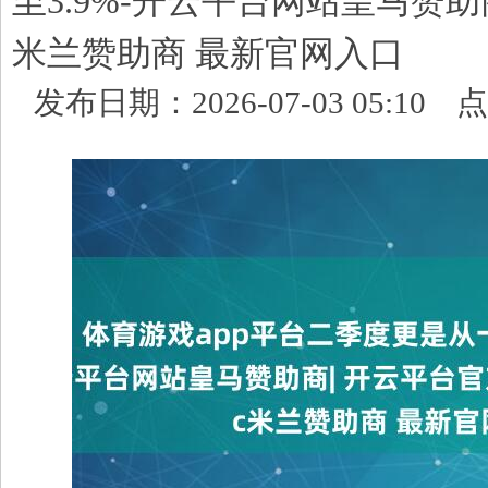
至3.9%-开云平台网站皇马赞助
米兰赞助商 最新官网入口
发布日期：2026-07-03 05:10