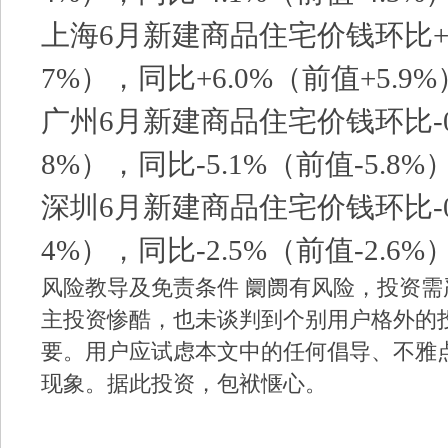
上海6月新建商品住宅价钱环比+0.
7%），同比+6.0%（前值+5.9
广州6月新建商品住宅价钱环比-0.
8%），同比-5.1%（前值-5.8%
深圳6月新建商品住宅价钱环比-0.
4%），同比-2.5%（前值-2.6%
风险教导及免责条件 阛阓有风险，投资
主投资惨酷，也未谈判到个别用户格外的
要。用户应试虑本文中的任何倡导、不雅
现象。据此投资，包袱惬心。