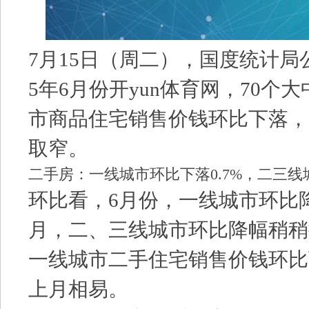
7月15日（周二），国度统计局
5年6月份开yun体育网，70个
市商品住宅销售价钱环比下落，
取窄。
二手房：一线城市环比下落0.7%，二三线城
环比看，6月份，一线城市环比降
月，二、三线城市环比降幅稍稍
一线城市二手住宅销售价钱环比下
上月相易。