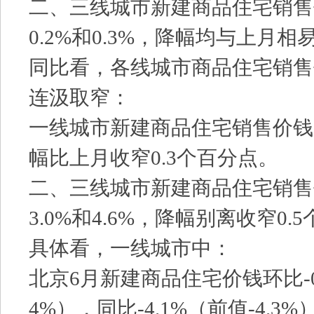
二、三线城市新建商品住宅销售
0.2%和0.3%，降幅均与上月相
同比看，各线城市商品住宅销售
连汲取窄：
一线城市新建商品住宅销售价钱同
幅比上月收窄0.3个百分点。
二、三线城市新建商品住宅销售
3.0%和4.6%，降幅别离收窄0.
具体看，一线城市中：
北京6月新建商品住宅价钱环比-0.
4%），同比-4.1%（前值-4.3%